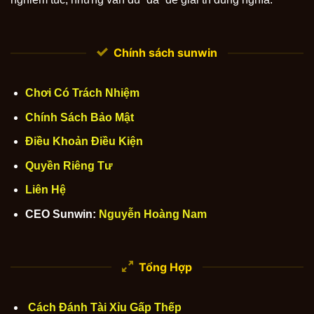
Chính sách sunwin
Chơi Có Trách Nhiệm
Chính Sách Bảo Mật
Điều Khoản Điều Kiện
Quyền Riêng Tư
Liên Hệ
CEO Sunwin:
Nguyễn Hoàng Nam
Tổng Hợp
Cách Đánh Tài Xỉu Gấp Thếp