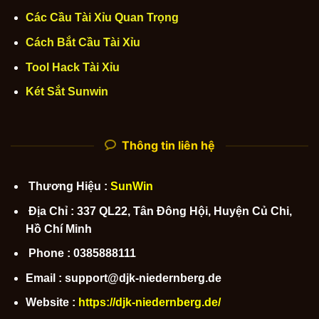
Các Cầu Tài Xỉu Quan Trọng
Cách Bắt Cầu Tài Xỉu
Tool Hack Tài Xỉu
Két Sắt Sunwin
Thông tin liên hệ
Thương Hiệu :
SunWin
Địa Chỉ : 337 QL22, Tân Đông Hội, Huyện Củ Chi,
Hồ Chí Minh
Phone : 0385888111
Email : support@djk-niedernberg.de
Website :
https://djk-niedernberg.de/