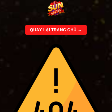
Bỏ
qua
nội
dung
QUAY LẠI TRANG CHỦ →