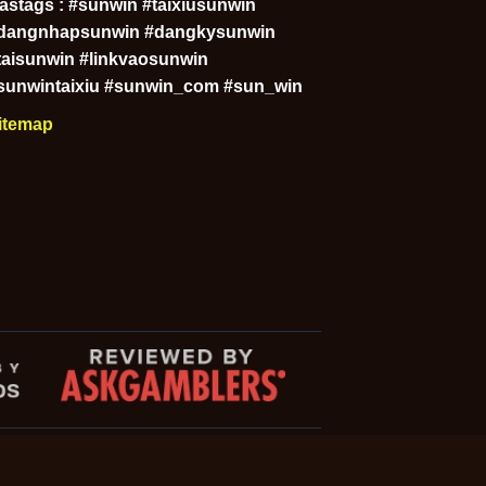
astags : #sunwin #taixiusunwin
dangnhapsunwin #dangkysunwin
taisunwin #linkvaosunwin
sunwintaixiu #sunwin_com #sun_win
itemap