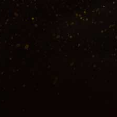
Bỏ
qua
nội
dung