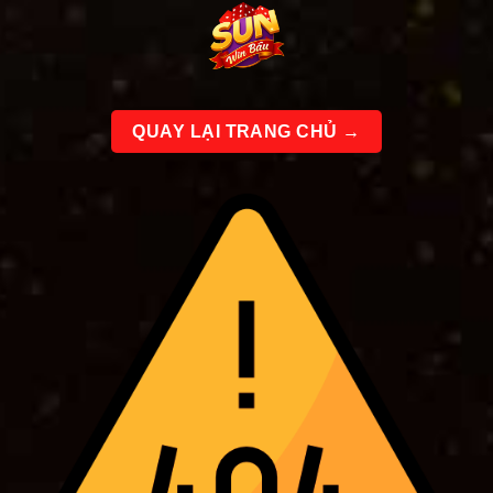
Bỏ
qua
nội
dung
QUAY LẠI TRANG CHỦ →